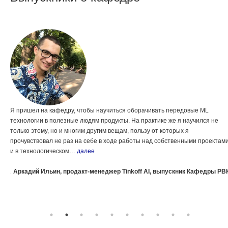
Я пришел на кафедру, чтобы научиться оборачивать передовые ML
технологии в полезные людям продукты. На практике же я научился не
только этому, но и многим другим вещам, пользу от которых я
прочувствовал не раз на себе в ходе работы над собственными проектам
и в технологическом…
далее
дры
РВК
Аркадий Ильин, продакт-менеджер Tinkoff AI, выпускник Кафедры РВ