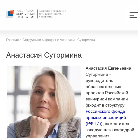
Главная
»
Сотрудники кафедры
»
Анастасия Сутормина
Анастасия Сутормина
Анастасия Евгеньевна
Сутормина -
руководитель
образовательных
проектов Российской
венчурной компании
(входит в структуру
Российского фонда
прямых инвестиций
(РФПИ)
), заместитель
заведующего кафедрой
управления