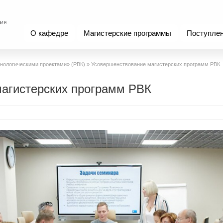
О кафедре
Магистерские программы
Поступле
нологическими проектами» (РВК)
»
Усовершенствование магистерских программ РВК
агистерских программ РВК