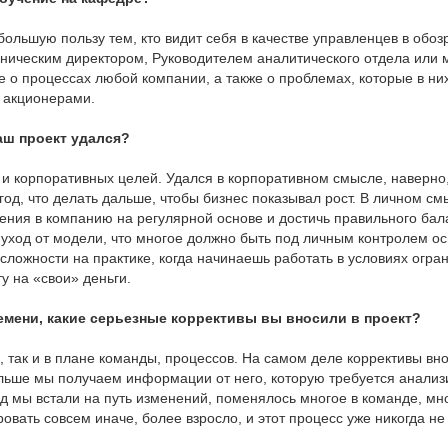
ольшую пользу тем, кто видит себя в качестве управленцев в обоз
ическим директором, Руководителем аналитического отдела или м
 о процессах любой компании, а также о проблемах, которые в них
 акционерами.
аш проект удался?
 и корпоративных целей. Удался в корпоративном смысле, наверно,
од, что делать дальше, чтобы бизнес показывал рост. В личном смы
нения в компанию на регулярной основе и достичь правильного бал
 уход от модели, что многое должно быть под личным контролем ос
 сложности на практике, когда начинаешь работать в условиях огр
ту на «свои» деньги.
ремени, какие серьезные коррективы вы вносили в проект?
, так и в плане команды, процессов. На самом деле коррективы вн
льше мы получаем информации от него, которую требуется анализ
ад мы встали на путь изменений, поменялось многое в команде, мн
вать совсем иначе, более взросло, и этот процесс уже никогда не