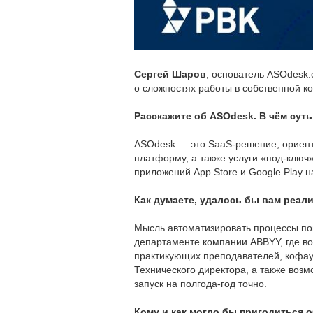
Сергей Шаров
, основатель ASOdesk.
о сложностях работы в собственной к
Расскажите об ASOdesk. В чём суть
ASOdesk — это SaaS-решение, ориент
платформу, а также услуги «под-ключ
приложений App Store и Google Play 
Как думаете, удалось бы вам реал
Мысль автоматизировать процессы по
департаменте компании ABBYY, где в
практикующих преподавателей, кофау
Технического директора, а также возм
запуск на полгода-год точно.
Кому и как могло бы пригодиться 