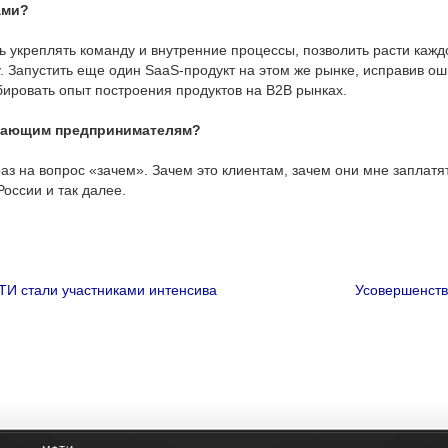
ами?
ь укреплять команду и внутренние процессы, позволить расти каж
 Запустить еще один SaaS-продукт на этом же рынке, исправив оши
ровать опыт построения продуктов на B2B рынках.
инающим предпринимателям?
аз на вопрос «зачем». Зачем это клиентам, зачем они мне заплатя
оссии и так далее.
И стали участниками интенсива
Усовершенств