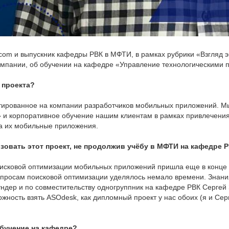
com и выпускник кафедры РВК в МФТИ, в рамках рубрики «Взгляд эк
омпании, об обучении на кафедре «Управление технологическими 
 проекта?
ированное на компании разработчиков мобильных приложений. Мы 
» и корпоративное обучение нашим клиентам в рамках привлечения
на их мобильные приложения.
изовать этот проект, не продолжив учёбу в МФТИ на кафедре 
исковой оптимизации мобильных приложений пришла еще в конце 
опросам поисковой оптимизации уделялось немало времени. Знани
ндер и по совместительству одногруппник на кафедре РВК Сергей
ожность взять ASOdesk, как дипломный проект у нас обоих (я и Сер
обучение на кафедре?