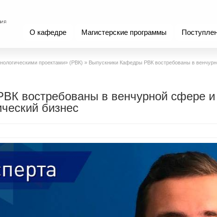
О кафедре
Магистерские программы
Поступле
нологическими проектами» (РВК)
»
Выпускники Кафедры РВК востребованы в венчурн
ВК востребованы в венчурной сфере и
ический бизнес